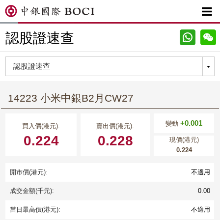

認股證速查
14223 小米中銀B2月CW27
+0.001
變動
買入價(港元):
賣出價(港元):
0.224
0.228
現價(港元)
0.224
開市價(港元):
不適用
成交金額(千元):
0.00
當日最高價(港元):
不適用