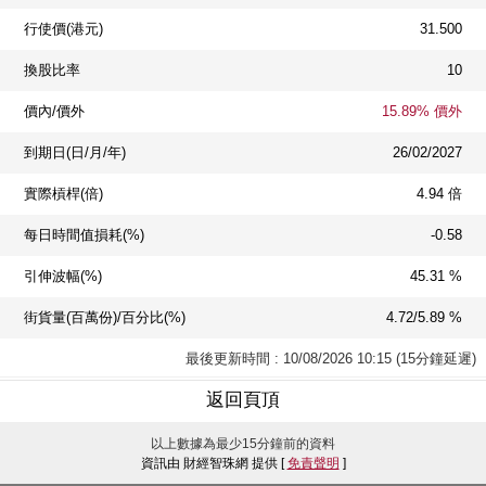
行使價(港元)
31.500
換股比率
10
價內/價外
15.89% 價外
到期日(日/月/年)
26/02/2027
實際槓桿(倍)
4.94 倍
每日時間值損耗(%)
-0.58
引伸波幅(%)
45.31 %
街貨量(百萬份)/百分比(%)
4.72/5.89 %
最後更新時間 : 10/08/2026 10:15 (15分鐘延遲)
返回頁頂
以上數據為最少15分鐘前的資料
資訊由 財經智珠網 提供 [
免責聲明
]