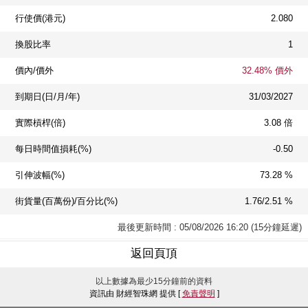
行使價(港元)
2.080
換股比率
1
價內/價外
32.48% 價外
到期日(日/月/年)
31/03/2027
實際槓桿(倍)
3.08 倍
每日時間值損耗(%)
-0.50
引伸波幅(%)
73.28 %
街貨量(百萬份)/百分比(%)
1.76/2.51 %
最後更新時間 : 05/08/2026 16:20 (15分鐘延遲)
返回頁頂
以上數據為最少15分鐘前的資料
資訊由 財經智珠網 提供 [
免責聲明
]