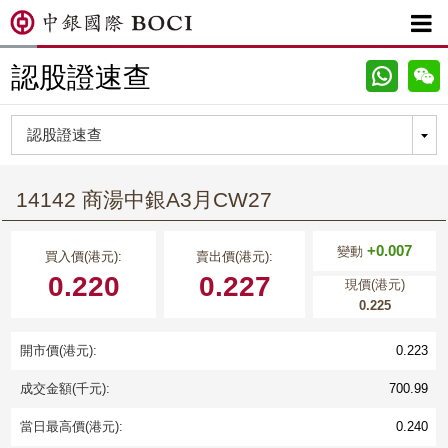

認股證速查
14142 商湯中銀A3月CW27
+0.007
變動
買入價(港元):
賣出價(港元):
0.220
0.227
現價(港元)
0.225
開市價(港元):
0.223
成交金額(千元):
700.99
當日最高價(港元):
0.240