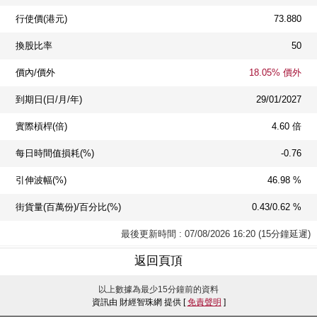
行使價(港元)
73.880
換股比率
50
價內/價外
18.05% 價外
到期日(日/月/年)
29/01/2027
實際槓桿(倍)
4.60 倍
每日時間值損耗(%)
-0.76
引伸波幅(%)
46.98 %
街貨量(百萬份)/百分比(%)
0.43/0.62 %
最後更新時間 : 07/08/2026 16:20 (15分鐘延遲)
返回頁頂
以上數據為最少15分鐘前的資料
資訊由 財經智珠網 提供 [
免責聲明
]