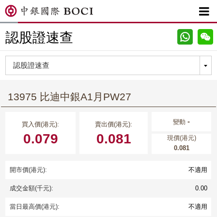

認股證速查
13975 比迪中銀A1月PW27
-
變動
買入價(港元):
賣出價(港元):
0.079
0.081
現價(港元)
0.081
開市價(港元):
不適用
成交金額(千元):
0.00
當日最高價(港元):
不適用