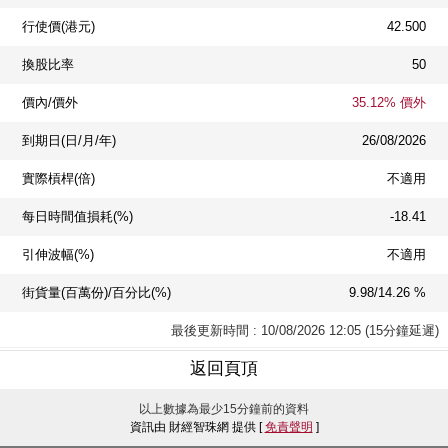
行使價(港元)
42.500
換股比率
50
價內/價外
35.12% 價外
到期日(日/月/年)
26/08/2026
實際槓桿(倍)
不適用
每日時間值損耗(%)
-18.41
引伸波幅(%)
不適用
街貨量(百萬份)/百分比(%)
9.98/14.26 %
最後更新時間 : 10/08/2026 12:05 (15分鐘延遲)
返回頁頂
以上數據為最少15分鐘前的資料
資訊由 財經智珠網 提供 [
免責聲明
]