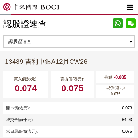

認股證速查
13489 吉利中銀A12月CW26
-0.005
變動
買入價(港元):
賣出價(港元):
0.074
0.075
現價(港元)
0.075
開市價(港元):
0.073
成交金額(千元):
64.03
當日最高價(港元):
0.075