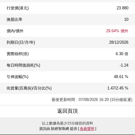
行使價(港元)
23.880
換股比率
10
價內/價外
29.64% 價外
到期日(日/月/年)
28/12/2026
實際槓桿(倍)
6.30 倍
每日時間值損耗(%)
-1.24
引伸波幅(%)
48.61 %
街貨量(百萬份)/百分比(%)
1.47/2.45 %
最後更新時間 : 07/08/2026 16:20 (15分鐘延遲)
返回頁頂
以上數據為最少15分鐘前的資料
資訊由 財經智珠網 提供 [
免責聲明
]