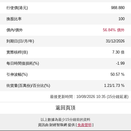
行使價(港元)
988.880
換股比率
100
價內/價外
56.84% 價外
到期日(日/月/年)
31/12/2026
實際槓桿(倍)
7.30 倍
每日時間值損耗(%)
-1.99
引伸波幅(%)
50.57 %
街貨量(百萬份)/百分比(%)
1.21/1.73 %
最後更新時間 : 10/08/2026 10:35 (15分鐘延遲)
返回頁頂
以上數據為最少15分鐘前的資料
資訊由 財經智珠網 提供 [
免責聲明
]