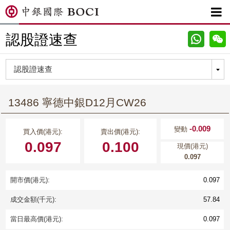

認股證速查
13486 寧德中銀D12月CW26
-0.009
變動
買入價(港元):
賣出價(港元):
0.097
0.100
現價(港元)
0.097
開市價(港元):
0.097
成交金額(千元):
57.84
當日最高價(港元):
0.097