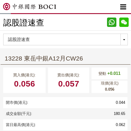

認股證速查
13228 東岳中銀A12月CW26
+0.011
變動
買入價(港元):
賣出價(港元):
0.056
0.057
現價(港元)
0.056
開市價(港元):
0.044
成交金額(千元):
180.65
當日最高價(港元):
0.062