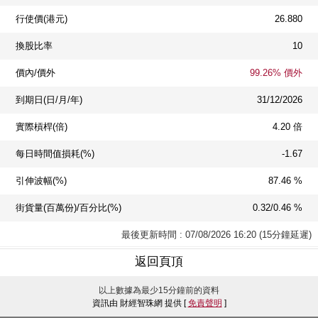
行使價(港元)
26.880
換股比率
10
價內/價外
99.26% 價外
到期日(日/月/年)
31/12/2026
實際槓桿(倍)
4.20 倍
每日時間值損耗(%)
-1.67
引伸波幅(%)
87.46 %
街貨量(百萬份)/百分比(%)
0.32/0.46 %
最後更新時間 : 07/08/2026 16:20 (15分鐘延遲)
返回頁頂
以上數據為最少15分鐘前的資料
資訊由 財經智珠網 提供 [
免責聲明
]