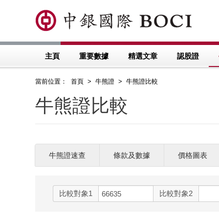
主頁
重要數據
精選文章
認股證
當前位置： 首頁 > 牛熊證 > 牛熊證比較
牛熊證比較
牛熊證速查
條款及數據
價格圖表
比較對象1
比較對象2