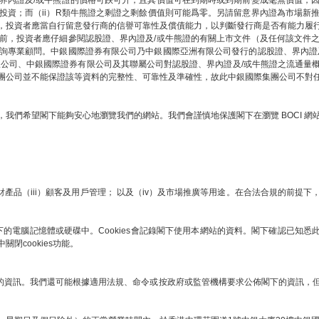
界內證及/或牛熊證的價格可跌可升，且其價值可在到期時或到期前變成毫無價值，
部投資；而（ii）R類牛熊證之剩證之剩餘價值則可能爲零。另請留意界內證為市場新
，投資者應當自行留意發行商的信譽可靠性及償債能力，以判斷發行商是否有能力履
前，投資者應仔細參閱認股證、界內證及/或牛熊證的有關上市文件（及任何該文件
詢專業顧問。中銀國際證券有限公司乃中銀國際亞洲有限公司發行的認股證、界內證
限公司、中銀國際證券有限公司及其聯屬公司對認股證、界內證及/或牛熊證之流通量
團公司並不能保證該等資料的完整性、可靠性及準確性，故此中銀國際集團公司不對
我們希望閣下能夠安心地瀏覽我們的網站。我們會謹慎地保護閣下在瀏覽 BOCI 
財產品（iii）顧客及用戶管理； 以及（iv）及市場推廣等用途。在合法合規的前
下的電腦記憶體或硬碟中。Cookies會記錄閣下使用本網站的資料。閣下確認已知悉此項
cookies功能。
下的資訊。我們還可能根據適用法規、命令或按政府或監管機構要求公佈閣下的資訊，但我