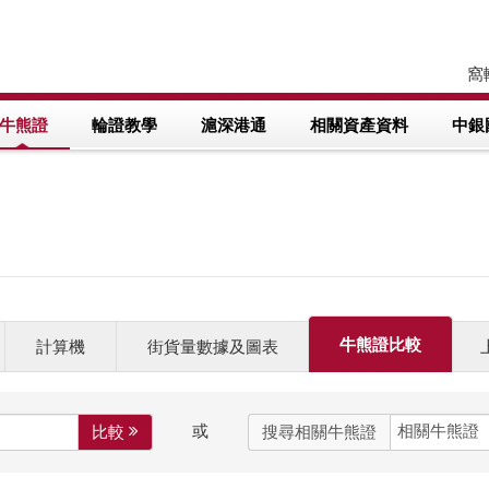
窩輪
牛熊證
輪證教學
滬深港通
相關資產資料
中銀
牛熊證比較
計算機
街貨量數據及圖表
或
比較 
搜尋相關牛熊證