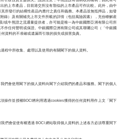
因而引致投資全盤損失。謹請注意，牛熊證設有強制收回機制，因此有可
推出的上市產品，目前港交所沒有類似的上市產品可作比較。此外，由中
行其所發行的結構性産品內應付之責任和義務。本產品並無抵押品，如發
之附錄）及有關補充上市文件所載的詳情（包括風險因素），充份瞭解産
及/或牛熊證之流通量提供者，亦可能是唯一為中銀國際亞洲有限公司所
概不作任何聲明或保證。中銀國際亞洲有限公司或其聯屬公司（「中銀國
任何資料的不准確或遺漏而引致的損失或損害負責。
網站過程中所收集、處理以及使用的有關閣下的個人資料。
提下，我們會使用閣下的個人資料向閣下介紹我們的產品和服務。閣下的個人
操作並授權BOCI將利用透過cookies獲得的任何資料用作上文「閣下
們會促使有權透過 BOCI 網站取得個人資料的上述各方必須尊重閱下