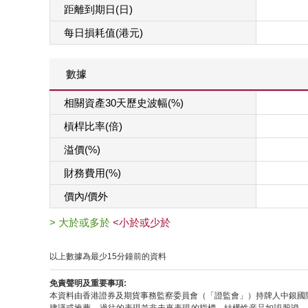
距離到期日(日)
每日損耗值(港元)
數據
相關資產30天歷史波幅(%)
槓桿比率(倍)
溢價(%)
財務費用(%)
價內/價外
> 大於或多於
<小於或少於
以上數據為最少15分鐘前的資料
免責聲明及重要事項:
本資料由香港證券及期貨事務監察委員會（「證監會」）持牌人中銀國