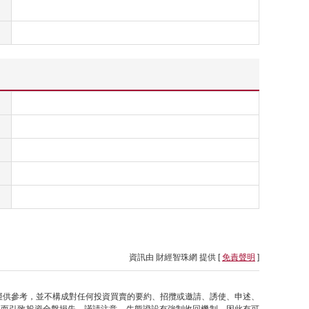
資訊由 財經智珠網 提供 [
免責聲明
]
僅供參考，並不構成對任何投資買賣的要約、招攬或邀請、誘使、申述、