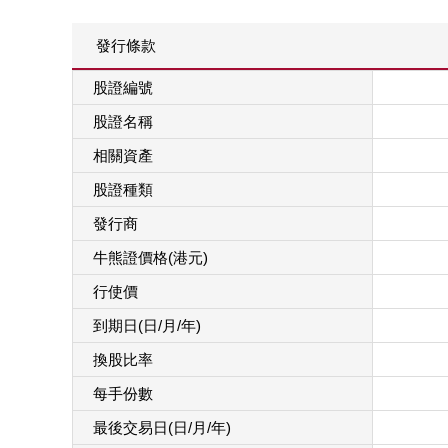
發行條款
股證編號
股證名稱
相關資產
股證種類
發行商
牛熊證價格(港元)
行使價
到期日(日/月/年)
換股比率
每手份數
最後交易日(日/月/年)