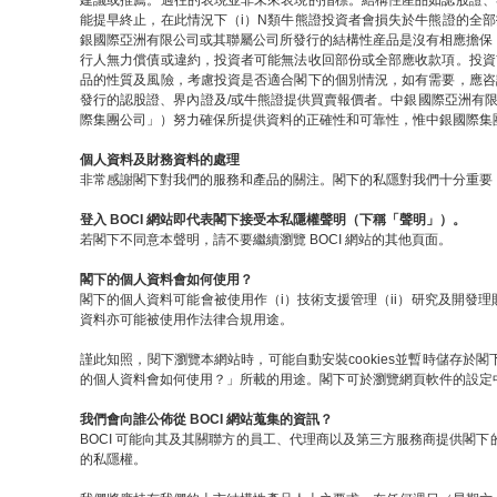
建議或推薦。過往的表現並非未來表現的指標。結構性産品如認股證、
能提早終止，在此情況下（i）N類牛熊證投資者會損失於牛熊證的全
銀國際亞洲有限公司或其聯屬公司所發行的結構性産品是沒有相應擔保
行人無力償債或違約，投資者可能無法收回部份或全部應收款項。投資
品的性質及風險，考慮投資是否適合閣下的個別情況，如有需要，應咨
發行的認股證、界內證及/或牛熊證提供買賣報價者。中銀國際亞洲有
際集團公司」）努力確保所提供資料的正確性和可靠性，惟中銀國際集
個人資料及財務資料的處理
非常感謝閣下對我們的服務和產品的關注。閣下的私隱對我們十分重要，
登入 BOCI 網站即代表閣下接受本私隱權聲明（下稱「聲明」）。
若閣下不同意本聲明，請不要繼續瀏覽 BOCI 網站的其他頁面。
閣下的個人資料會如何使用？
閣下的個人資料可能會被使用作（i）技術支援管理（ii）研究及開發理
資料亦可能被使用作法律合規用途。
謹此知照，閱下瀏覽本網站時，可能自動安裝cookies並暫時儲存於閣
的個人資料會如何使用？」所載的用途。閣下可於瀏覽網頁軟件的設定中關閉
我們會向誰公佈從 BOCI 網站蒐集的資訊？
BOCI 可能向其及其關聯方的員工、代理商以及第三方服務商提供閣
的私隱權。