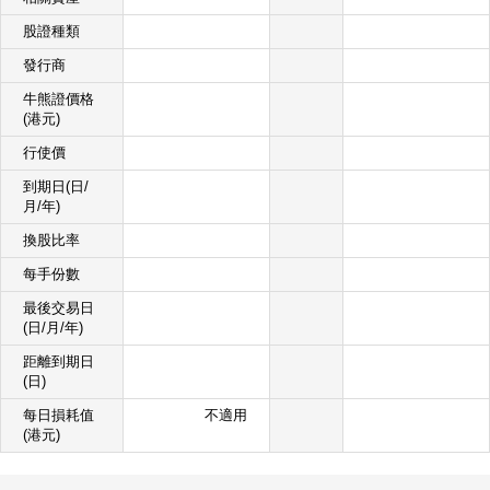
股證種類
發行商
牛熊證價格
(港元)
行使價
到期日(日/
月/年)
換股比率
每手份數
最後交易日
(日/月/年)
距離到期日
(日)
每日損耗值
不適用
(港元)