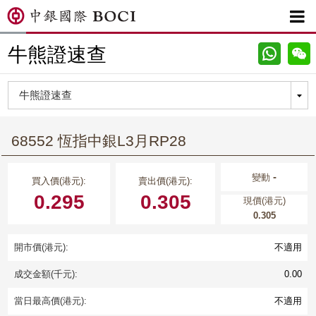

牛熊證速查
68552 恆指中銀L3月RP28
-
變動
買入價(港元):
賣出價(港元):
0.295
0.305
現價(港元)
0.305
開市價(港元):
不適用
成交金額(千元):
0.00
當日最高價(港元):
不適用