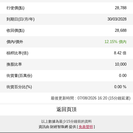
行使價(點)
28,788
到期日(日/月/年)
30/03/2028
收回價(點)
28,688
價內/價外
12.15% 價內
槓桿比率(倍)
8.42 倍
換股比率
10,000
街貨量(百萬份)
0.00
街貨百分比(%)
0.00 %
最後更新時間 : 07/08/2026 16:20 (15分鐘延遲)
返回頁頂
以上數據為最少15分鐘前的資料
資訊由 財經智珠網 提供 [
免責聲明
]