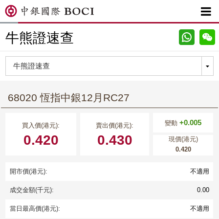

牛熊證速查
68020 恆指中銀12月RC27
+0.005
變動
買入價(港元):
賣出價(港元):
0.420
0.430
現價(港元)
0.420
開市價(港元):
不適用
成交金額(千元):
0.00
當日最高價(港元):
不適用