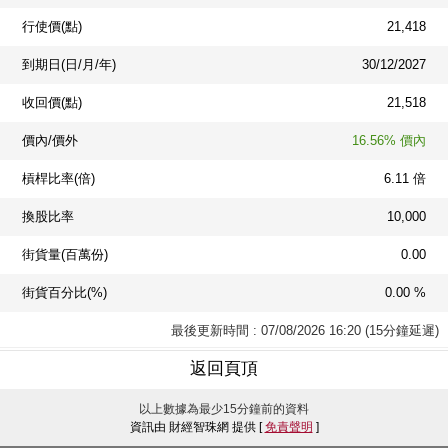
行使價(點)
21,418
到期日(日/月/年)
30/12/2027
收回價(點)
21,518
價內/價外
16.56% 價內
槓桿比率(倍)
6.11 倍
換股比率
10,000
街貨量(百萬份)
0.00
街貨百分比(%)
0.00 %
最後更新時間 : 07/08/2026 16:20 (15分鐘延遲)
返回頁頂
以上數據為最少15分鐘前的資料
資訊由 財經智珠網 提供 [
免責聲明
]