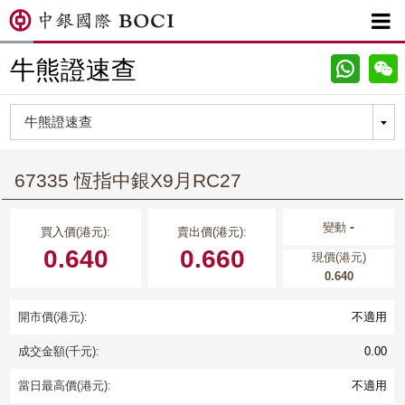

牛熊證速查
67335 恆指中銀X9月RC27
-
變動
買入價(港元):
賣出價(港元):
0.640
0.660
現價(港元)
0.640
開市價(港元):
不適用
成交金額(千元):
0.00
當日最高價(港元):
不適用