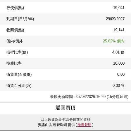
行使價(點)
19,041
到期日(日/月/年)
29/09/2027
收回價(點)
19,141
價內/價外
25.82% 價內
槓桿比率(倍)
4.01 倍
換股比率
10,000
街貨量(百萬份)
0.00
街貨百分比(%)
0.00 %
最後更新時間 : 07/08/2026 16:20 (15分鐘延遲)
返回頁頂
以上數據為最少15分鐘前的資料
資訊由 財經智珠網 提供 [
免責聲明
]