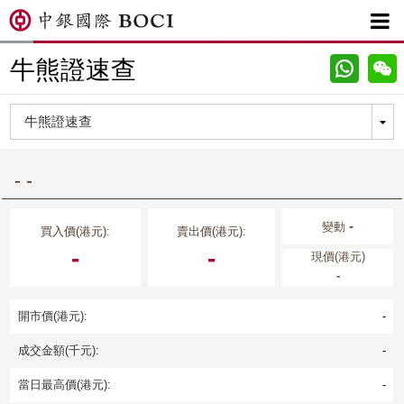

牛熊證速查
- -
-
變動
買入價(港元):
賣出價(港元):
-
-
現價(港元)
-
開市價(港元):
-
成交金額(千元):
-
當日最高價(港元):
-