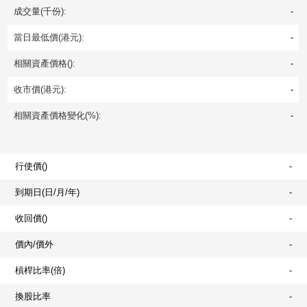
成交量(千份):
-
當日最低價(港元):
-
相關資產價格():
-
收市價(港元):
-
相關資產價格變化(%):
-
行使價()
-
到期日(日/月/年)
-
收回價()
-
價內/價外
-
槓桿比率(倍)
-
換股比率
-