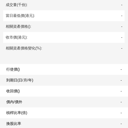
成交量(千份):
-
當日最低價(港元):
-
相關資產價格():
-
收市價(港元):
-
相關資產價格變化(%):
-
行使價()
-
到期日(日/月/年)
-
收回價()
-
價內/價外
-
槓桿比率(倍)
-
換股比率
-