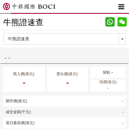

牛熊證速查
- -
-
變動
買入價(港元):
賣出價(港元):
-
-
現價(港元)
-
開市價(港元):
-
成交金額(千元):
-
當日最高價(港元):
-