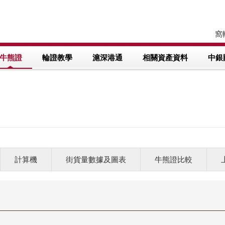
窩輪
牛熊證
輪證教學
滬深港通
相關資產資料
中銀
計算機
街貨量數據及圖表
牛熊證比較