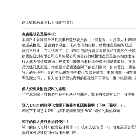
以上數據為最少15分鐘前的資料
免責聲明及重要事項:
本資料由香港證券及期貨事務監察委員會（「證監會」）持牌人中銀國
建議或推薦。過往的表現並非未來表現的指標。結構性産品如認股證、
能提早終止，在此情況下（i）N類牛熊證投資者會損失於牛熊證的全
銀國際亞洲有限公司或其聯屬公司所發行的結構性産品是沒有相應擔保
行人無力償債或違約，投資者可能無法收回部份或全部應收款項。投資
品的性質及風險，考慮投資是否適合閣下的個別情況，如有需要，應咨
發行的認股證、界內證及/或牛熊證提供買賣報價者。中銀國際亞洲有
際集團公司」）努力確保所提供資料的正確性和可靠性，惟中銀國際集
個人資料及財務資料的處理
非常感謝閣下對我們的服務和產品的關注。閣下的私隱對我們十分重要，
登入 BOCI 網站即代表閣下接受本私隱權聲明（下稱「聲明」）。
若閣下不同意本聲明，請不要繼續瀏覽 BOCI 網站的其他頁面。
閣下的個人資料會如何使用？
閣下的個人資料可能會被使用作（i）技術支援管理（ii）研究及開發理
資料亦可能被使用作法律合規用途。