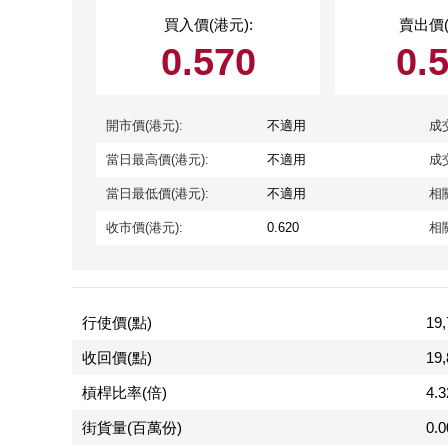
買入價(港元):
賣出價(
0.570
0.
開市價(港元):
不適用
成
當日最高價(港元):
不適用
成
當日最低價(港元):
不適用
相
收市價(港元):
0.620
相
行使價(點)
19,
收回價(點)
19,
槓桿比率(倍)
4.
街貨量(百萬份)
0.0