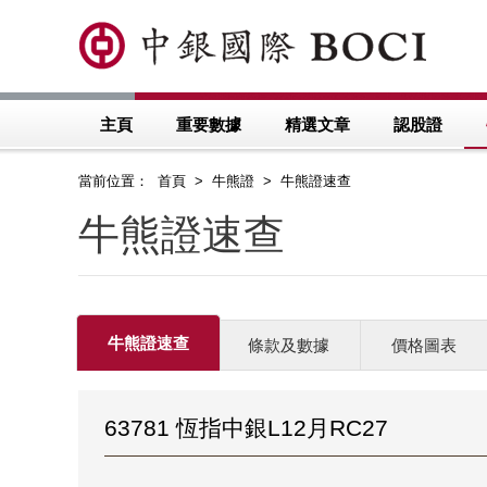
主頁
重要數據
精選文章
認股證
當前位置： 首頁 > 牛熊證 > 牛熊證速查
牛熊證速查
牛熊證速查
條款及數據
價格圖表
63781 恆指中銀L12月RC27