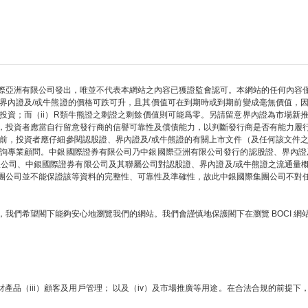
際亞洲有限公司發出，唯並不代表本網站之內容已獲證監會認可。本網站的任何內容
界內證及/或牛熊證的價格可跌可升，且其價值可在到期時或到期前變成毫無價值，
部投資；而（ii）R類牛熊證之剩證之剩餘價值則可能爲零。另請留意界內證為市場新
，投資者應當自行留意發行商的信譽可靠性及償債能力，以判斷發行商是否有能力履
前，投資者應仔細參閱認股證、界內證及/或牛熊證的有關上市文件（及任何該文件
詢專業顧問。中銀國際證券有限公司乃中銀國際亞洲有限公司發行的認股證、界內證
限公司、中銀國際證券有限公司及其聯屬公司對認股證、界內證及/或牛熊證之流通量
團公司並不能保證該等資料的完整性、可靠性及準確性，故此中銀國際集團公司不對
我們希望閣下能夠安心地瀏覽我們的網站。我們會謹慎地保護閣下在瀏覽 BOCI 
財產品（iii）顧客及用戶管理； 以及（iv）及市場推廣等用途。在合法合規的前