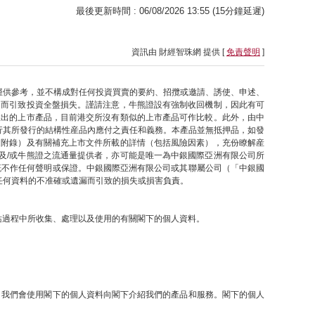
最後更新時間 : 06/08/2026 13:55 (15分鐘延遲)
資訊由 財經智珠網 提供 [
免責聲明
]
僅供參考，並不構成對任何投資買賣的要約、招攬或邀請、誘使、申述、
因而引致投資全盤損失。謹請注意，牛熊證設有強制收回機制，因此有可
推出的上市產品，目前港交所沒有類似的上市產品可作比較。此外，由中
行其所發行的結構性産品內應付之責任和義務。本產品並無抵押品，如發
之附錄）及有關補充上市文件所載的詳情（包括風險因素），充份瞭解産
及/或牛熊證之流通量提供者，亦可能是唯一為中銀國際亞洲有限公司所
概不作任何聲明或保證。中銀國際亞洲有限公司或其聯屬公司（「中銀國
任何資料的不准確或遺漏而引致的損失或損害負責。
網站過程中所收集、處理以及使用的有關閣下的個人資料。
提下，我們會使用閣下的個人資料向閣下介紹我們的產品和服務。閣下的個人