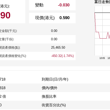
變動
-0.030
港元):
590
現價(港元)
0.590
交金額(千元):
0.00
交量(千份):
0.00
關資產價格(點):
25,465.50
關資產價格變化(%):
-450.32(-1.74%)
718
到期日(日/月/年)
818
價內/價外
32 倍
換股比率
0
街貨百分比(%)