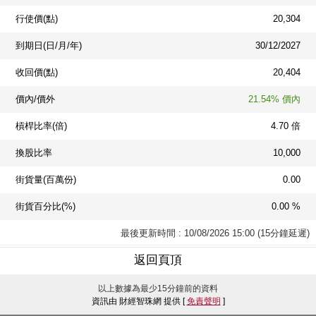
行使價(點)
20,304
到期日(日/月/年)
30/12/2027
收回價(點)
20,404
價內/價外
21.54% 價內
槓桿比率(倍)
4.70 倍
換股比率
10,000
街貨量(百萬份)
0.00
街貨百分比(%)
0.00 %
最後更新時間 : 10/08/2026 15:00 (15分鐘延遲)
返回頁頂
以上數據為最少15分鐘前的資料
資訊由 財經智珠網 提供 [
免責聲明
]