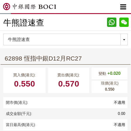

牛熊證速查
62898 恆指中銀D12月RC27
+0.020
變動
買入價(港元):
賣出價(港元):
0.550
0.570
現價(港元)
0.550
開市價(港元):
不適用
成交金額(千元):
0.00
當日最高價(港元):
不適用