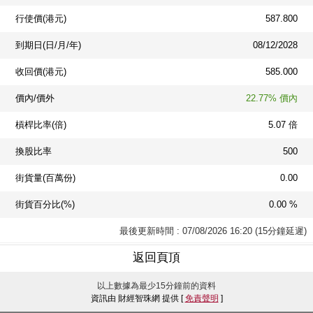
行使價(港元)
587.800
到期日(日/月/年)
08/12/2028
收回價(港元)
585.000
價內/價外
22.77% 價內
槓桿比率(倍)
5.07 倍
換股比率
500
街貨量(百萬份)
0.00
街貨百分比(%)
0.00 %
最後更新時間 : 07/08/2026 16:20 (15分鐘延遲)
返回頁頂
以上數據為最少15分鐘前的資料
資訊由 財經智珠網 提供 [
免責聲明
]