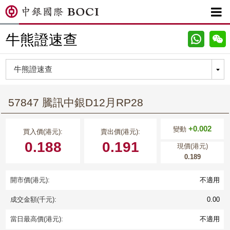

牛熊證速查
57847 騰訊中銀D12月RP28
+0.002
變動
買入價(港元):
賣出價(港元):
0.188
0.191
現價(港元)
0.189
開市價(港元):
不適用
成交金額(千元):
0.00
當日最高價(港元):
不適用