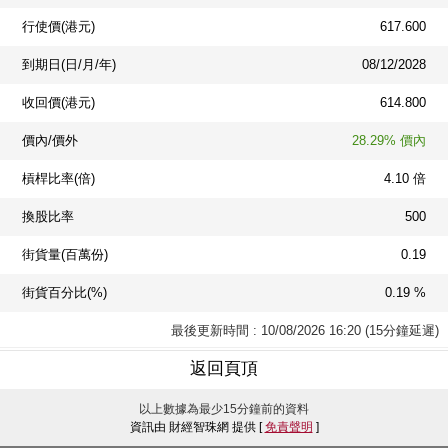
行使價(港元)
617.600
到期日(日/月/年)
08/12/2028
收回價(港元)
614.800
價內/價外
28.29% 價內
槓桿比率(倍)
4.10 倍
換股比率
500
街貨量(百萬份)
0.19
街貨百分比(%)
0.19 %
最後更新時間 : 10/08/2026 16:20 (15分鐘延遲)
返回頁頂
以上數據為最少15分鐘前的資料
資訊由 財經智珠網 提供 [
免責聲明
]