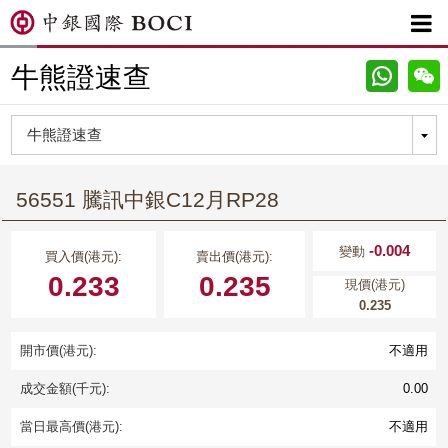

牛熊證速查
56551 騰訊中銀C12月RP28
-0.004
變動
買入價(港元):
賣出價(港元):
0.233
0.235
現價(港元)
0.235
開市價(港元):
不適用
成交金額(千元):
0.00
當日最高價(港元):
不適用