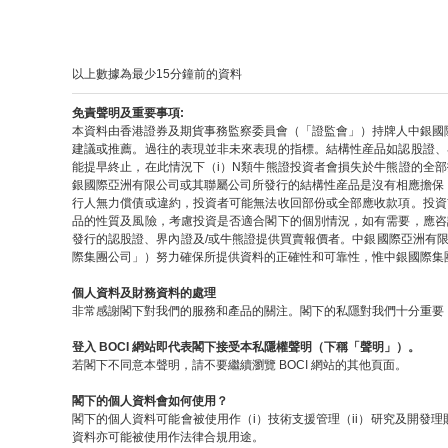
以上數據為最少15分鐘前的資料
免責聲明及重要事項:
本資料由香港證券及期貨事務監察委員會（「證監會」）持牌人中銀國
建議或推薦。過往的表現並非未來表現的指標。結構性産品如認股證、
能提早終止，在此情況下（i）N類牛熊證投資者會損失於牛熊證的全
銀國際亞洲有限公司或其聯屬公司所發行的結構性産品是沒有相應擔保
行人無力償債或違約，投資者可能無法收回部份或全部應收款項。投資
品的性質及風險，考慮投資是否適合閣下的個別情況，如有需要，應咨
發行的認股證、界內證及/或牛熊證提供買賣報價者。中銀國際亞洲有
際集團公司」）努力確保所提供資料的正確性和可靠性，惟中銀國際集
個人資料及財務資料的處理
非常感謝閣下對我們的服務和產品的關注。閣下的私隱對我們十分重要，
登入 BOCI 網站即代表閣下接受本私隱權聲明（下稱「聲明」）。
若閣下不同意本聲明，請不要繼續瀏覽 BOCI 網站的其他頁面。
閣下的個人資料會如何使用？
閣下的個人資料可能會被使用作（i）技術支援管理（ii）研究及開發理
資料亦可能被使用作法律合規用途。