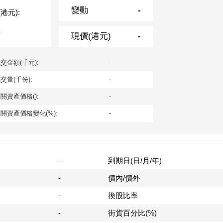
變動
-
港元):
-
現價(港元)
-
交金額(千元):
-
交量(千份):
-
關資產價格():
-
關資產價格變化(%):
-
-
到期日(日/月/年)
-
價內/價外
-
換股比率
-
街貨百分比(%)