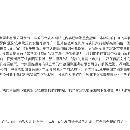
際亞洲有限公司發出，唯並不代表本網站之內容已獲證監會認可。本網站的任何內容
界內證及/或牛熊證的價格可跌可升，且其價值可在到期時或到期前變成毫無價值，
部投資；而（ii）R類牛熊證之剩證之剩餘價值則可能爲零。另請留意界內證為市場新
，投資者應當自行留意發行商的信譽可靠性及償債能力，以判斷發行商是否有能力履
前，投資者應仔細參閱認股證、界內證及/或牛熊證的有關上市文件（及任何該文件
詢專業顧問。中銀國際證券有限公司乃中銀國際亞洲有限公司發行的認股證、界內證
限公司、中銀國際證券有限公司及其聯屬公司對認股證、界內證及/或牛熊證之流通量
團公司並不能保證該等資料的完整性、可靠性及準確性，故此中銀國際集團公司不對
我們希望閣下能夠安心地瀏覽我們的網站。我們會謹慎地保護閣下在瀏覽 BOCI 
財產品（iii）顧客及用戶管理； 以及（iv）及市場推廣等用途。在合法合規的前