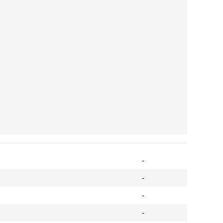
-
-
-
-