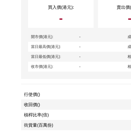
買入價(港元):
賣出價(
-
開市價(港元):
-
成
當日最高價(港元):
-
成
當日最低價(港元):
-
相
收市價(港元):
-
相
行使價()
收回價()
槓桿比率(倍)
街貨量(百萬份)