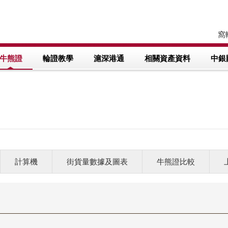
窩輪
牛熊證
輪證教學
滬深港通
相關資產資料
中銀
計算機
街貨量數據及圖表
牛熊證比較