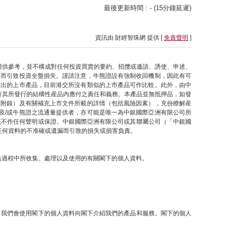
最後更新時間 : - (15分鐘延遲)
資訊由 財經智珠網 提供 [
免責聲明
]
僅供參考，並不構成對任何投資買賣的要約、招攬或邀請、誘使、申述、
因而引致投資全盤損失。謹請注意，牛熊證設有強制收回機制，因此有可
推出的上市產品，目前港交所沒有類似的上市產品可作比較。此外，由中
行其所發行的結構性産品內應付之責任和義務。本產品並無抵押品，如發
之附錄）及有關補充上市文件所載的詳情（包括風險因素），充份瞭解産
及/或牛熊證之流通量提供者，亦可能是唯一為中銀國際亞洲有限公司所
概不作任何聲明或保證。中銀國際亞洲有限公司或其聯屬公司（「中銀國
任何資料的不准確或遺漏而引致的損失或損害負責。
網站過程中所收集、處理以及使用的有關閣下的個人資料。
提下，我們會使用閣下的個人資料向閣下介紹我們的產品和服務。閣下的個人