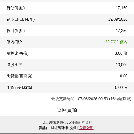
行使價(點)
17,150
到期日(日/月/年)
29/09/2026
收回價(點)
17,250
價內/價外
32.76% 價內
槓桿比率(倍)
3.00 倍
換股比率
10,000
街貨量(百萬份)
0.00
街貨百分比(%)
0.00 %
最後更新時間 : 07/08/2026 09:50 (15分鐘延遲)
返回頁頂
以上數據為最少15分鐘前的資料
資訊由 財經智珠網 提供 [
免責聲明
]