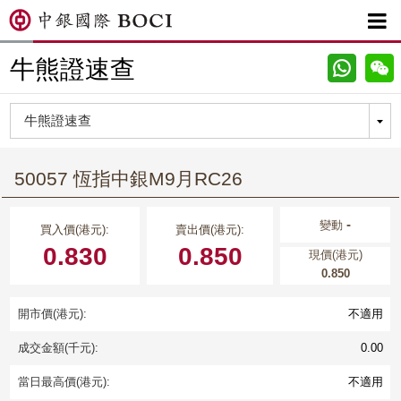

牛熊證速查
50057 恆指中銀M9月RC26
-
變動
買入價(港元):
賣出價(港元):
0.830
0.850
現價(港元)
0.850
開市價(港元):
不適用
成交金額(千元):
0.00
當日最高價(港元):
不適用