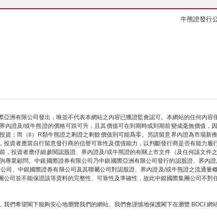
牛熊證發行
際亞洲有限公司發出，唯並不代表本網站之內容已獲證監會認可。本網站的任何內容
界內證及/或牛熊證的價格可跌可升，且其價值可在到期時或到期前變成毫無價值，
部投資；而（ii）R類牛熊證之剩證之剩餘價值則可能爲零。另請留意界內證為市場新
，投資者應當自行留意發行商的信譽可靠性及償債能力，以判斷發行商是否有能力履
前，投資者應仔細參閱認股證、界內證及/或牛熊證的有關上市文件（及任何該文件
詢專業顧問。中銀國際證券有限公司乃中銀國際亞洲有限公司發行的認股證、界內證
限公司、中銀國際證券有限公司及其聯屬公司對認股證、界內證及/或牛熊證之流通量
團公司並不能保證該等資料的完整性、可靠性及準確性，故此中銀國際集團公司不對
我們希望閣下能夠安心地瀏覽我們的網站。我們會謹慎地保護閣下在瀏覽 BOCI 