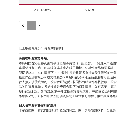
23/01/2026
60959


1
以上數據為最少15分鐘前的資料
免責聲明及重要事項:
本資料由香港證券及期貨事務監察委員會（「證監會」）持牌人中銀國
建議或推薦。過往的表現並非未來表現的指標。結構性産品如認股證、
能提早終止，在此情況下（i）N類牛熊證投資者會損失於牛熊證的全
銀國際亞洲有限公司或其聯屬公司所發行的結構性産品是沒有相應擔保
行人無力償債或違約，投資者可能無法收回部份或全部應收款項。投資
品的性質及風險，考慮投資是否適合閣下的個別情況，如有需要，應咨
發行的認股證、界內證及/或牛熊證提供買賣報價者。中銀國際亞洲有
際集團公司」）努力確保所提供資料的正確性和可靠性，惟中銀國際集
個人資料及財務資料的處理
非常感謝閣下對我們的服務和產品的關注。閣下的私隱對我們十分重要，