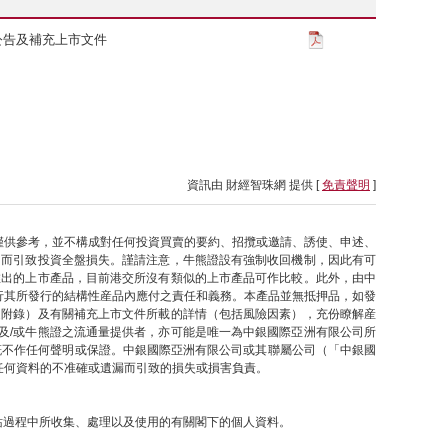
公告及補充上市文件
資訊由 財經智珠網 提供 [
免責聲明
]
僅供參考，並不構成對任何投資買賣的要約、招攬或邀請、誘使、申述、
因而引致投資全盤損失。謹請注意，牛熊證設有強制收回機制，因此有可
推出的上市產品，目前港交所沒有類似的上市產品可作比較。此外，由中
行其所發行的結構性産品內應付之責任和義務。本產品並無抵押品，如發
之附錄）及有關補充上市文件所載的詳情（包括風險因素），充份瞭解産
及/或牛熊證之流通量提供者，亦可能是唯一為中銀國際亞洲有限公司所
概不作任何聲明或保證。中銀國際亞洲有限公司或其聯屬公司（「中銀國
任何資料的不准確或遺漏而引致的損失或損害負責。
網站過程中所收集、處理以及使用的有關閣下的個人資料。