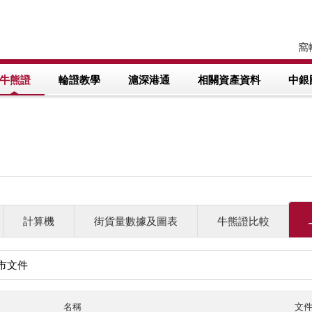
窩輪
牛熊證
輪證教學
滬深港通
相關資產資料
中銀
計算機
街貨量數據及圖表
牛熊證比較
市文件
名稱
文件