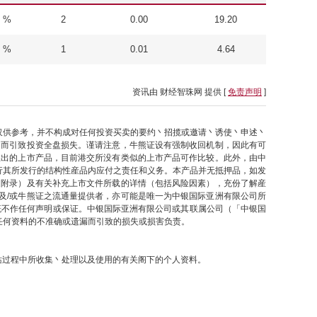
7 %
2
0.00
19.20
1 %
1
0.01
4.64
资讯由 财经智珠网 提供 [
免责声明
]
仅供参考，并不构成对任何投资买卖的要约丶招揽或邀请丶诱使丶申述丶
因而引致投资全盘损失。谨请注意，牛熊证设有强制收回机制，因此有可
推出的上市产品，目前港交所没有类似的上市产品可作比较。此外，由中
行其所发行的结构性産品内应付之责任和义务。本产品并无抵押品，如发
之附录）及有关补充上市文件所载的详情（包括风险因素），充份了解産
及/或牛熊证之流通量提供者，亦可能是唯一为中银国际亚洲有限公司所
概不作任何声明或保证。中银国际亚洲有限公司或其联属公司（「中银国
任何资料的不准确或遗漏而引致的损失或损害负责。
网站过程中所收集丶处理以及使用的有关阁下的个人资料。