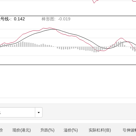
价
现价(港元)
升跌(%)
溢价(%)
实际杠杆(倍)
引伸波幅