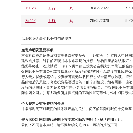
15023
工行
购
30/04/2027
7.40
25442
工行
购
29/09/2026
8.20
以上数据为最少15分钟前的资料
免责声明及重要事项:
本资料由香港证券及期货事务监察委员会（「证监会」）持牌人中银国
建议或推荐。过往的表现并非未来表现的指标。结构性産品如认股证丶
能提早终止，在此情况下（i）N类牛熊证投资者会损失於牛熊证的全
银国际亚洲有限公司或其联属公司所发行的结构性産品是没有相应担保
行人无力偿债或违约，投资者可能无法收回部份或全部应收款项。投资
品的性质及风险，考虑投资是否适合阁下的个别情况，如有需要，应咨
发行的认股证丶界内证及/或牛熊证提供买卖报价者。中银国际亚洲有
际集团公司」）努力确保所提供资料的正确性和可靠性，惟中银国际集
个人资料及财务资料的处理
非常感谢阁下对我们的服务和产品的关注。阁下的私隐对我们十分重要，
登入 BOCI 网站即代表阁下接受本私隐权声明（下称「声明」）。
若阁下不同意本声明，请不要继续浏览 BOCI 网站的其他页面。