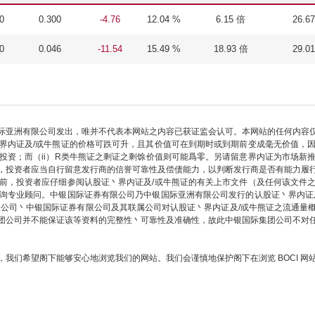
0
0.300
-4.76
12.04 %
6.15 倍
26.6
0
0.046
-11.54
15.49 %
18.93 倍
29.0
际亚洲有限公司发出，唯并不代表本网站之内容已获证监会认可。本网站的任何内容
界内证及/或牛熊证的价格可跌可升，且其价值可在到期时或到期前变成毫无价值，
部投资；而（ii）R类牛熊证之剩证之剩馀价值则可能爲零。另请留意界内证为市场新
，投资者应当自行留意发行商的信誉可靠性及偿债能力，以判断发行商是否有能力履
前，投资者应仔细参阅认股证丶界内证及/或牛熊证的有关上市文件（及任何该文件
询专业顾问。中银国际证券有限公司乃中银国际亚洲有限公司发行的认股证丶界内证
限公司丶中银国际证券有限公司及其联属公司对认股证丶界内证及/或牛熊证之流通量
团公司并不能保证该等资料的完整性丶可靠性及准确性，故此中银国际集团公司不对
我们希望阁下能够安心地浏览我们的网站。我们会谨慎地保护阁下在浏览 BOCI 