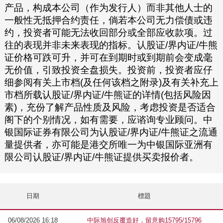
产品，构成本公司（作为发行人）而非其他人士的
一般性无抵押合约责任，倘若本公司无力偿债或违
约，投资者可能无法收回部分或全部应收款项。过
往的表现并非未来表现的指标。认股证/界内证/牛熊
证价格可跌可升，并可在到期时或到期前会变成毫
无价值，引致投资全盘损失。投资前，投资者应仔
细参阅有关上市档(及任何该档之附录)及有关补充上
市档所载认股证/界内证/牛熊证的详情(包括风险因
素)，充份了解产品性质及风险，考虑投资是否适合
阁下的个别情况，如有需要，应谘询专业顾问。中
银国际证券有限公司为认股证/界内证/牛熊证之流通
量提供者，亦可能是港交所唯一为中银国际亚洲有
限公司认股证/界内证/牛熊证提供买卖报价者。
日期
標題
06/08/2026 16:18
中际旭创反覆造好，留意购15795/15796