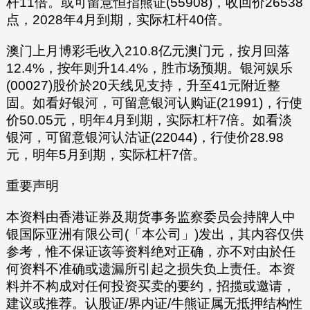
杆11倍。或可留意恒指熊证(55908)，收回价26538
点，2028年4月到期，实际杠杆40倍。
澳门上月博彩毛收入210.8亿元澳门元，按月回落
12.4%，按年则升14.4%，胜市场预期。银河娱乐
(00027)股价於20天线见支持，升至41元附近整
固。如看好银河，可留意银河认购证(21991)，行使
价50.05元，明年4月到期，实际杠杆7倍。如看淡
银河，可留意银河认沽证(22044)，行使价28.98
元，明年5月到期，实际杠杆7倍。
重要声明
本资料由香港证券及期货事务监察委员会持牌人中
银国际亚洲有限公司(「本公司」)发出，其内容仅供
参考，惟不保证该等资料绝对正确，亦不对由於任
何资料不准确或遗漏所引起之损失负上责任。本资
料并不构成对任何投资买卖的要约，招揽或邀请，
建议或推荐。认股证/界内证/牛熊证属无抵押结构性