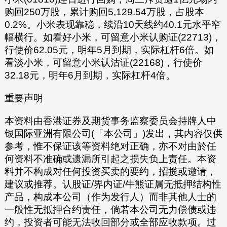
购回250万股，累计购回5,129.54万股，占股本
0.2%。小米表现靠稳，续沿10天线约40.1元水平窄
幅横行。如看好小米，可留意小米认购证(22713)，
行使价62.05元，明年5月到期，实际杠杆6倍。如
看淡小米，可留意小米认沽证(22168)，行使价
32.18元，明年6月到期，实际杠杆4倍。
重要声明
本资料由香港证券及期货事务监察委员会持牌人中
银国际亚洲有限公司(「本公司」)发出，其内容仅供
参考，惟不保证该等资料绝对正确，亦不对由於任
何资料不准确或遗漏所引起之损失负上责任。本资
料并不构成对任何投资买卖的要约，招揽或邀请，
建议或推荐。认股证/界内证/牛熊证属无抵押结构性
产品，构成本公司（作为发行人）而非其他人士的
一般性无抵押合约责任，倘若本公司无力偿债或违
约，投资者可能无法收回部分或全部应收款项。过