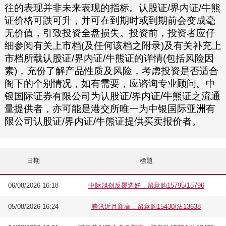
往的表现并非未来表现的指标。认股证/界内证/牛熊
证价格可跌可升，并可在到期时或到期前会变成毫
无价值，引致投资全盘损失。投资前，投资者应仔
细参阅有关上市档(及任何该档之附录)及有关补充上
市档所载认股证/界内证/牛熊证的详情(包括风险因
素)，充份了解产品性质及风险，考虑投资是否适合
阁下的个别情况，如有需要，应谘询专业顾问。中
银国际证券有限公司为认股证/界内证/牛熊证之流通
量提供者，亦可能是港交所唯一为中银国际亚洲有
限公司认股证/界内证/牛熊证提供买卖报价者。
日期
標題
06/08/2026 16:18
中际旭创反覆造好，留意购15795/15796
05/08/2026 16:24
腾讯近月新高，留意购15430/沽13638