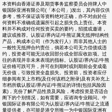
本资料由香港证券及期货事务监察委员会持牌人中
银国际亚洲有限公司(「本公司」)发出，其内容仅供
参考，惟不保证该等资料绝对正确，亦不对由於任
何资料不准确或遗漏所引起之损失负上责任。本资
料并不构成对任何投资买卖的要约，招揽或邀请，
建议或推荐。认股证/界内证/牛熊证属无抵押结构性
产品，构成本公司（作为发行人）而非其他人士的
一般性无抵押合约责任，倘若本公司无力偿债或违
约，投资者可能无法收回部分或全部应收款项。过
往的表现并非未来表现的指标。认股证/界内证/牛熊
证价格可跌可升，并可在到期时或到期前会变成毫
无价值，引致投资全盘损失。投资前，投资者应仔
细参阅有关上市档(及任何该档之附录)及有关补充上
市档所载认股证/界内证/牛熊证的详情(包括风险因
素)，充份了解产品性质及风险，考虑投资是否适合
阁下的个别情况，如有需要，应谘询专业顾问。中
银国际证券有限公司为认股证/界内证/牛熊证之流通
量提供者，亦可能是港交所唯一为中银国际亚洲有