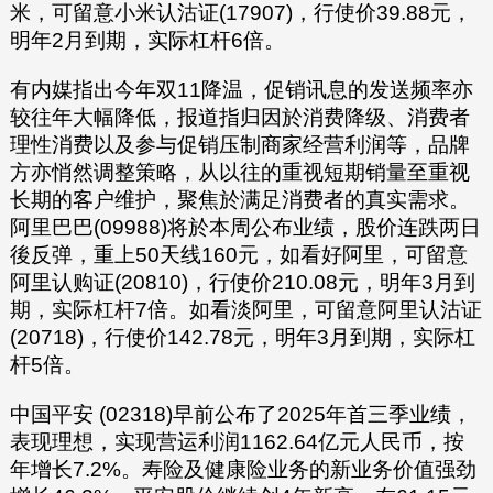
米，可留意小米认沽证(17907)，行使价39.88元，
明年2月到期，实际杠杆6倍。
有内媒指出今年双11降温，促销讯息的发送频率亦
较往年大幅降低，报道指归因於消费降级、消费者
理性消费以及参与促销压制商家经营利润等，品牌
方亦悄然调整策略，从以往的重视短期销量至重视
长期的客户维护，聚焦於满足消费者的真实需求。
阿里巴巴(09988)将於本周公布业绩，股价连跌两日
後反弹，重上50天线160元，如看好阿里，可留意
阿里认购证(20810)，行使价210.08元，明年3月到
期，实际杠杆7倍。如看淡阿里，可留意阿里认沽证
(20718)，行使价142.78元，明年3月到期，实际杠
杆5倍。
中国平安
(02318)
早前公布了2025年首三季业绩，
表现理想，实现营运利润1162.64亿元人民币，按
年增长7.2%。寿险及健康险业务的新业务价值强劲