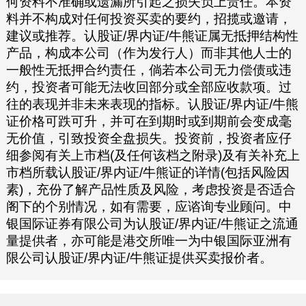
何资料不准确或遗漏所引起之损失负上责任。本资
料并不构成对任何投资买卖的要约，招揽或邀请，
建议或推荐。认股证/界内证/牛熊证属无抵押结构性
产品，构成本公司（作为发行人）而非其他人士的
一般性无抵押合约责任，倘若本公司无力偿债或违
约，投资者可能无法收回部分或全部应收款项。过
往的表现并非未来表现的指标。认股证/界内证/牛熊
证价格可跌可升，并可在到期时或到期前会变成毫
无价值，引致投资全盘损失。投资前，投资者应仔
细参阅有关上市档(及任何该档之附录)及有关补充上
市档所载认股证/界内证/牛熊证的详情(包括风险因
素)，充份了解产品性质及风险，考虑投资是否适合
阁下的个别情况，如有需要，应谘询专业顾问。中
银国际证券有限公司为认股证/界内证/牛熊证之流通
量提供者，亦可能是港交所唯一为中银国际亚洲有
限公司认股证/界内证/牛熊证提供买卖报价者。