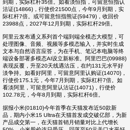
到期，实际杠杆35倍。如看淡恒指，可留意恒指认
沽证(14866)，行使价21500点，今年9月到期，实
际杠杆7倍。或可留意恒指熊证(59479)，收回价
23988点，2027年12月到期，实际杠杆29倍。
阿里云发布通义系列首个端到端全模态大模型，可
处理图像、音频、视频等多模态输入，并实时生成
文本与自然语言应答，为在手机、笔记本电脑等终
端设备部署多模态AI设立新标准。阿里巴巴(09988)
表现反覆，升至20天线遇沽压，在约131元水平好
淡争持。如看好阿里，可留意阿里认购证(14070)，
行使价175.1元，今年7月到期，实际杠杆7倍。如
看淡阿里，可留意阿里认沽证(14071)，行使价
102.78元，今年8月到期，实际杠杆6倍。
据报小米(01810)今年首季在天猫发布近50款新
品，期内小米15 Ultra在天猫首发成交破亿部，为新
产品成交第一，在天猫首销月销量对比上代增长
50%。小米股价连日受压，回落至50元关口水平好