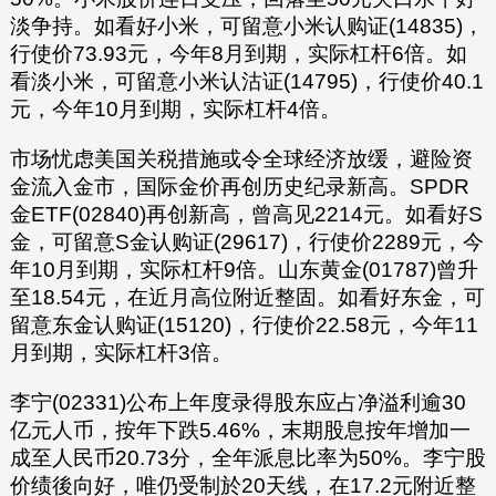
淡争持。如看好小米，可留意小米认购证(14835)，
行使价73.93元，今年8月到期，实际杠杆6倍。如
看淡小米，可留意小米认沽证(14795)，行使价40.1
元，今年10月到期，实际杠杆4倍。
市场忧虑美国关税措施或令全球经济放缓，避险资
金流入金市，国际金价再创历史纪录新高。SPDR
金ETF(02840)再创新高，曾高见2214元。如看好S
金，可留意S金认购证(29617)，行使价2289元，今
年10月到期，实际杠杆9倍。山东黄金(01787)曾升
至18.54元，在近月高位附近整固。如看好东金，可
留意东金认购证(15120)，行使价22.58元，今年11
月到期，实际杠杆3倍。
李宁(02331)公布上年度录得股东应占净溢利逾30
亿元人币，按年下跌5.46%，末期股息按年增加一
成至人民币20.73分，全年派息比率为50%。李宁股
价绩後向好，唯仍受制於20天线，在17.2元附近整